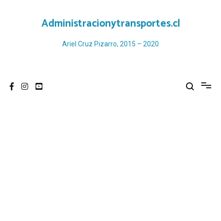
Ir
al
Administracionytransportes.cl
contenido
Ariel Cruz Pizarro, 2015 – 2020