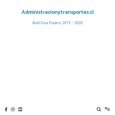
Ir
al
Administracionytransportes.cl
contenido
Ariel Cruz Pizarro, 2015 – 2020