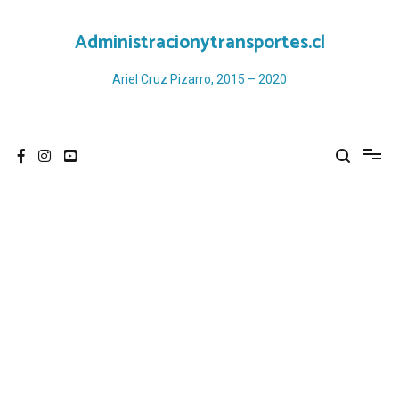
Ir
al
Administracionytransportes.cl
contenido
Ariel Cruz Pizarro, 2015 – 2020