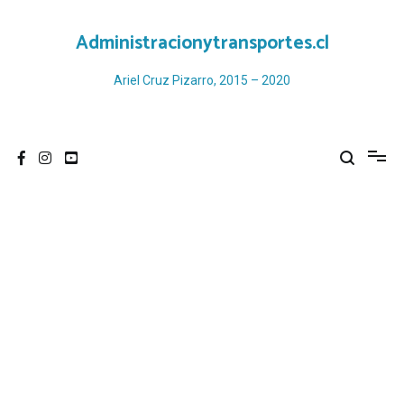
Ir
al
Administracionytransportes.cl
contenido
Ariel Cruz Pizarro, 2015 – 2020