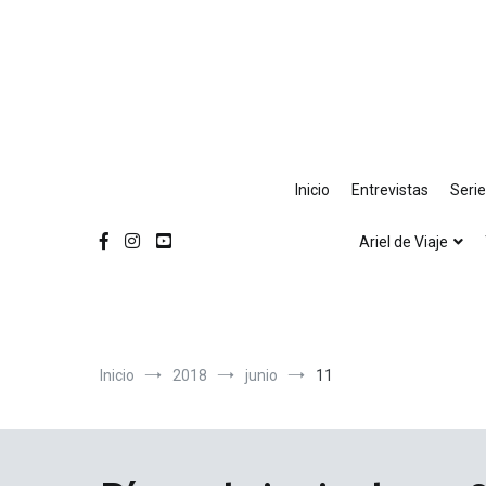
Ir
al
contenido
Inicio
Entrevistas
Seri
Ariel de Viaje
Inicio
2018
junio
11