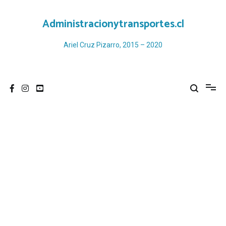
Ir
al
Administracionytransportes.cl
contenido
Ariel Cruz Pizarro, 2015 – 2020