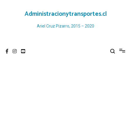
Ir
al
Administracionytransportes.cl
contenido
Ariel Cruz Pizarro, 2015 – 2020