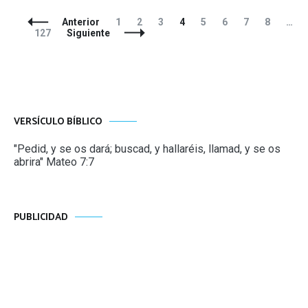
Navegación
Página
Página
Página
Página
Página
Página
Página
Página
Anterior
1
2
3
4
5
6
7
8
…
de
Página
127
Siguiente
entradas
VERSÍCULO BÍBLICO
"Pedid, y se os dará; buscad, y hallaréis, llamad, y se os
abrira" Mateo 7:7
PUBLICIDAD