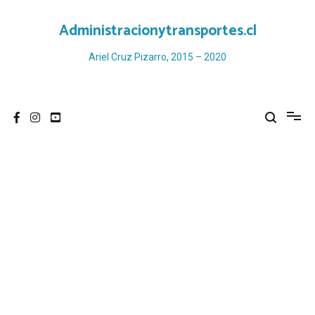
Ir
al
Administracionytransportes.cl
contenido
Ariel Cruz Pizarro, 2015 – 2020