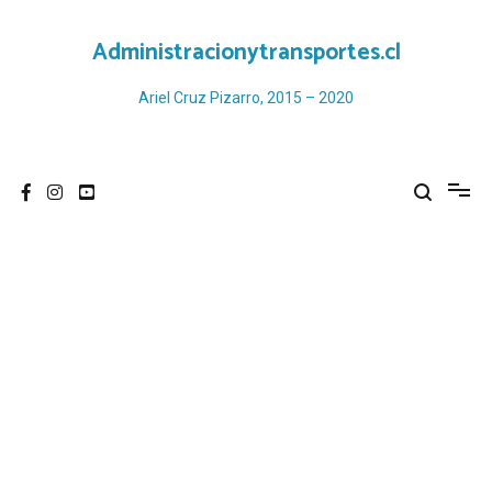
Ir
al
Administracionytransportes.cl
contenido
Ariel Cruz Pizarro, 2015 – 2020