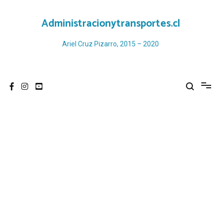
Ir
al
Administracionytransportes.cl
contenido
Ariel Cruz Pizarro, 2015 – 2020