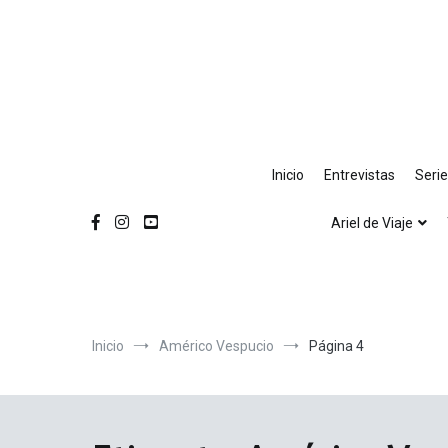
Ir
al
contenido
Inicio
Entrevistas
Seri
Ariel de Viaje
Inicio
Américo Vespucio
Página 4