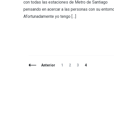
con todas las estaciones de Metro de Santiago
pensando en acercar a las personas con su entorno
Afortunadamente yo tengo […]
Navegación
Página
Página
Página
Página
Anterior
1
2
3
4
de
entradas