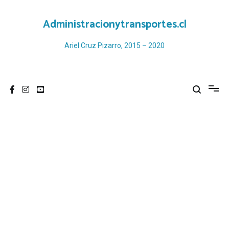
Ir
al
Administracionytransportes.cl
contenido
Ariel Cruz Pizarro, 2015 – 2020