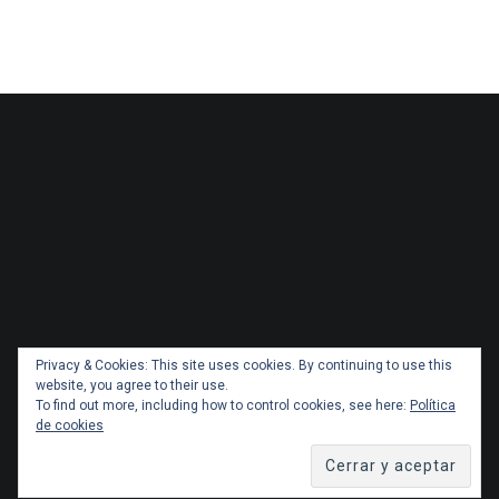
Privacy & Cookies: This site uses cookies. By continuing to use this
website, you agree to their use.
To find out more, including how to control cookies, see here:
Política
de cookies
Copyright 2026 Administracionytransportes.cl Todos los
derechos reservados. Tema por
ThemeGrill
. Orgullosamente
impulsado por
WordPress