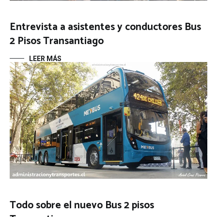
Entrevista a asistentes y conductores Bus
2 Pisos Transantiago
LEER MÁS
Si hay momentos en que me gusta y me alegra mucho
tener un blog personal, uno de ellos es éste. A diferencia
de otros medios de comunicación, acá yo puedo
experimentar y puedo abordar los temas de un modo más
profundo, mucho más humano y cercano. Esa es la gran
gracia del blog, escribo de […]
Todo sobre el nuevo Bus 2 pisos