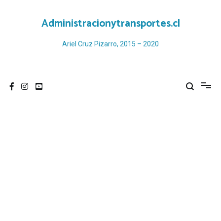
Ir
al
Administracionytransportes.cl
contenido
Ariel Cruz Pizarro, 2015 – 2020