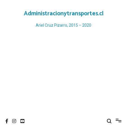
Ir
al
Administracionytransportes.cl
contenido
Ariel Cruz Pizarro, 2015 – 2020