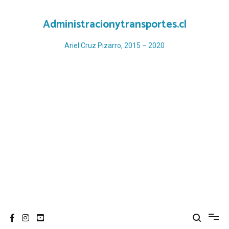
Ir
al
Administracionytransportes.cl
contenido
Ariel Cruz Pizarro, 2015 – 2020