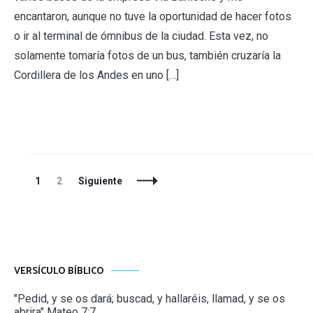
encantaron, aunque no tuve la oportunidad de hacer fotos
o ir al terminal de ómnibus de la ciudad. Esta vez, no
solamente tomaría fotos de un bus, también cruzaría la
Cordillera de los Andes en uno […]
Navegación
Página
Página
1
2
Siguiente
de
entradas
VERSÍCULO BÍBLICO
"Pedid, y se os dará; buscad, y hallaréis, llamad, y se os
abrira" Mateo 7:7