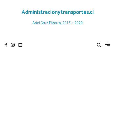
Ir
al
Administracionytransportes.cl
contenido
Ariel Cruz Pizarro, 2015 – 2020