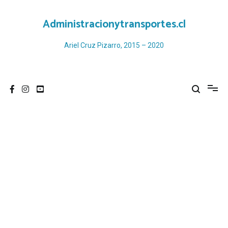
Ir
al
Administracionytransportes.cl
contenido
Ariel Cruz Pizarro, 2015 – 2020