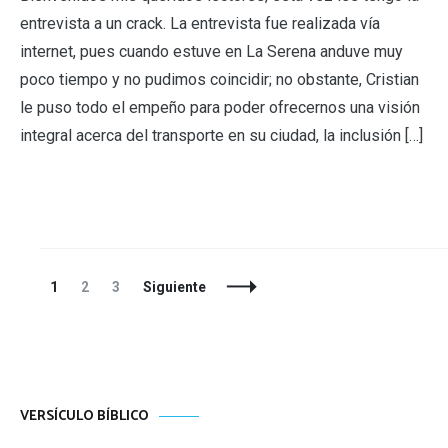
entrevista a un crack. La entrevista fue realizada vía
internet, pues cuando estuve en La Serena anduve muy
poco tiempo y no pudimos coincidir; no obstante, Cristian
le puso todo el empeño para poder ofrecernos una visión
integral acerca del transporte en su ciudad, la inclusión […]
Navegación
Página
Página
Página
1
2
3
Siguiente
de
entradas
VERSÍCULO BÍBLICO