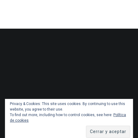
Privacy & Cookies: This site uses cookies. By continuing to use this
website, you agree to their use.
To find out more, including how to control cookies, see here:
Política
de cookies
Copyright 2026 Administracionytransportes.cl Todos los
derechos reservados. Tema por
ThemeGrill
. Orgullosamente
impulsado por
WordPress