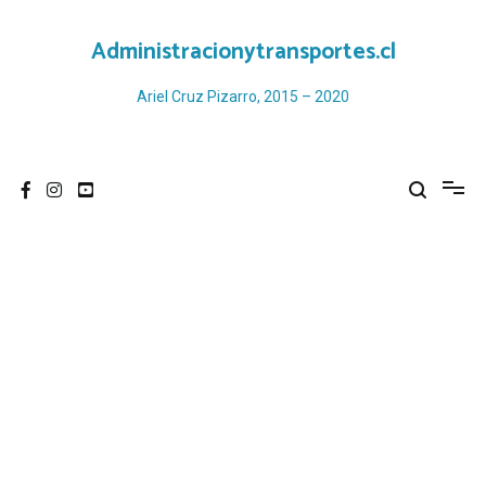
Ir
al
Administracionytransportes.cl
contenido
Ariel Cruz Pizarro, 2015 – 2020