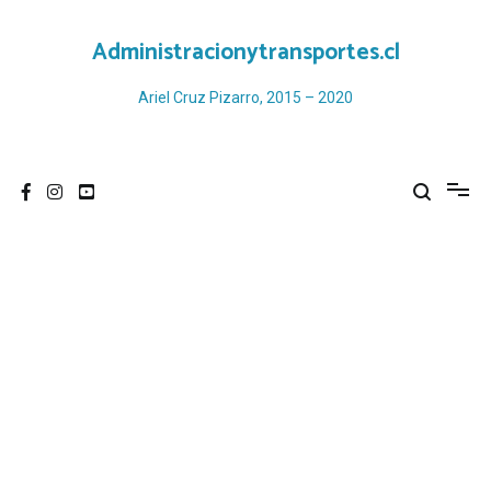
Ir
al
Administracionytransportes.cl
contenido
Ariel Cruz Pizarro, 2015 – 2020