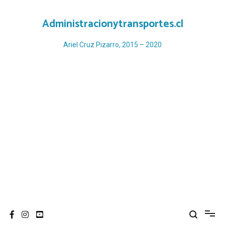
Ir
al
Administracionytransportes.cl
contenido
Ariel Cruz Pizarro, 2015 – 2020