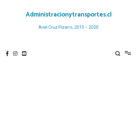
Ir
al
Administracionytransportes.cl
contenido
Ariel Cruz Pizarro, 2015 – 2020