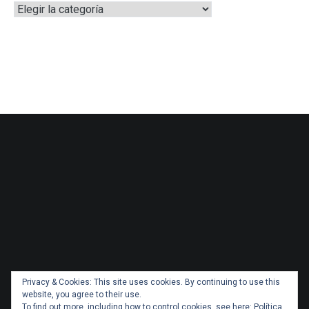
Categorías
Privacy & Cookies: This site uses cookies. By continuing to use this
website, you agree to their use.
To find out more, including how to control cookies, see here:
Política