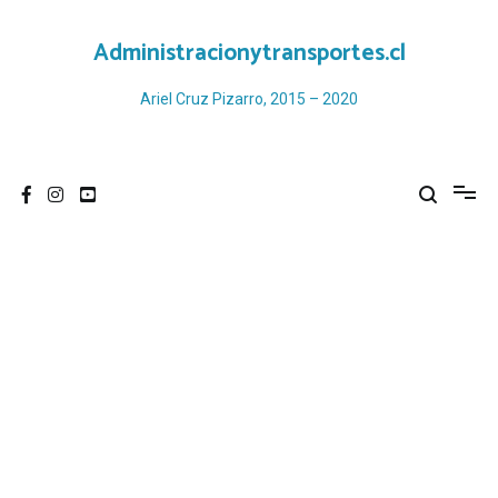
Ir
al
Administracionytransportes.cl
contenido
Ariel Cruz Pizarro, 2015 – 2020