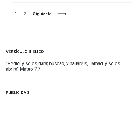
Navegación
Página
Página
1
2
Siguiente
de
entradas
VERSÍCULO BÍBLICO
"Pedid, y se os dará; buscad, y hallaréis, llamad, y se os
abrira" Mateo 7:7
PUBLICIDAD