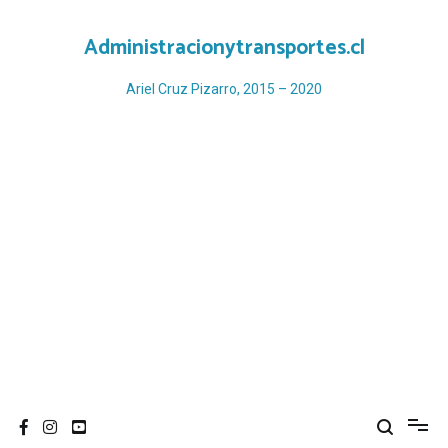
Ir
al
Administracionytransportes.cl
contenido
Ariel Cruz Pizarro, 2015 – 2020