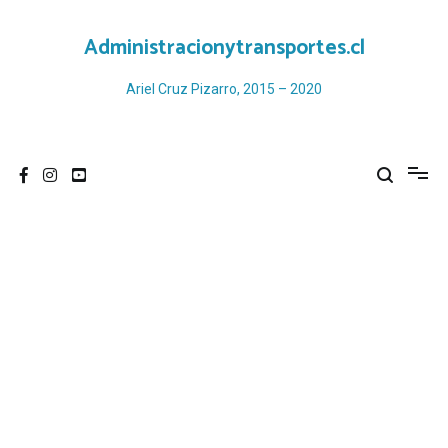
Ir
al
Administracionytransportes.cl
contenido
Ariel Cruz Pizarro, 2015 – 2020