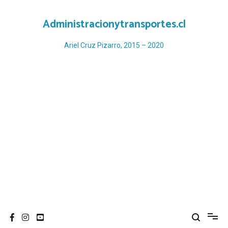
Ir
al
Administracionytransportes.cl
contenido
Ariel Cruz Pizarro, 2015 – 2020