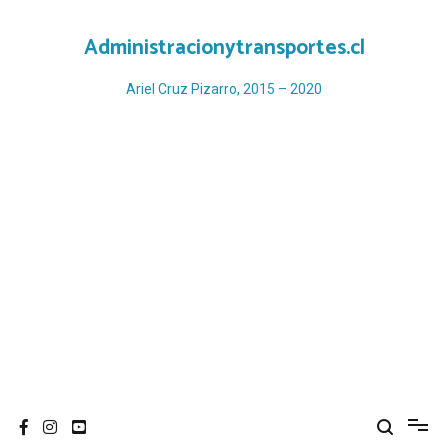
Ir
al
Administracionytransportes.cl
contenido
Ariel Cruz Pizarro, 2015 – 2020