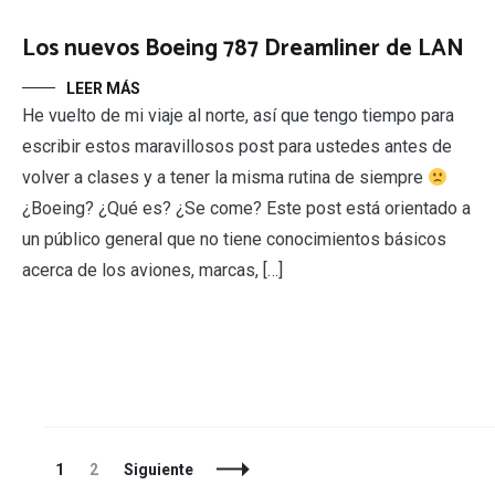
Los nuevos Boeing 787 Dreamliner de LAN
LEER MÁS
He vuelto de mi viaje al norte, así que tengo tiempo para
escribir estos maravillosos post para ustedes antes de
volver a clases y a tener la misma rutina de siempre
¿Boeing? ¿Qué es? ¿Se come? Este post está orientado a
un público general que no tiene conocimientos básicos
acerca de los aviones, marcas, […]
Navegación
Página
Página
1
2
Siguiente
de