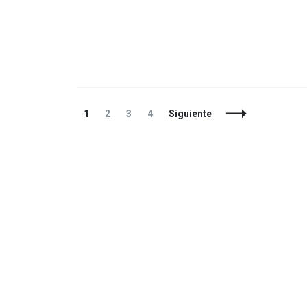
Navegación
Página
Página
Página
Página
1
2
3
4
Siguiente
de
entradas