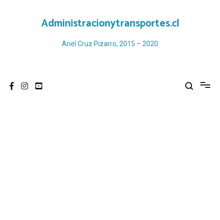
Ir
al
Administracionytransportes.cl
contenido
Ariel Cruz Pizarro, 2015 – 2020