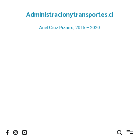
Ir
al
Administracionytransportes.cl
contenido
Ariel Cruz Pizarro, 2015 – 2020