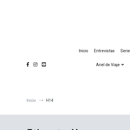
Ir
al
contenido
Inicio
Entrevistas
Seri
Ariel de Viaje
Inicio
H14