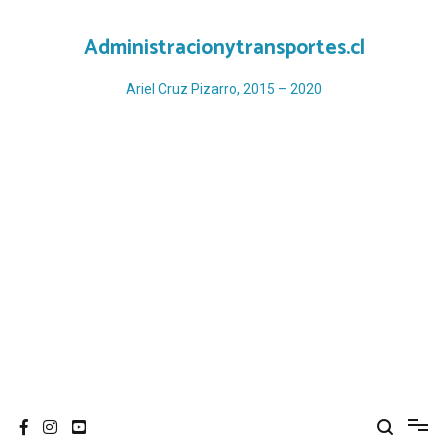
Ir
al
Administracionytransportes.cl
contenido
Ariel Cruz Pizarro, 2015 – 2020