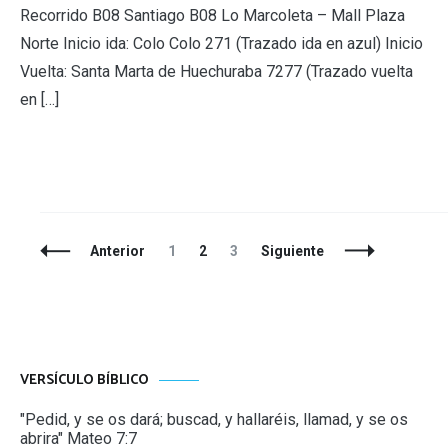
Recorrido B08 Santiago B08 Lo Marcoleta – Mall Plaza
Norte Inicio ida: Colo Colo 271 (Trazado ida en azul) Inicio
Vuelta: Santa Marta de Huechuraba 7277 (Trazado vuelta
en […]
Navegación
Página
Página
Página
Anterior
1
2
3
Siguiente
de
entradas
VERSÍCULO BÍBLICO
"Pedid, y se os dará; buscad, y hallaréis, llamad, y se os
abrira" Mateo 7:7