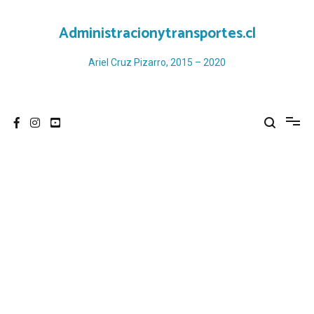
Ir
al
Administracionytransportes.cl
contenido
Ariel Cruz Pizarro, 2015 – 2020