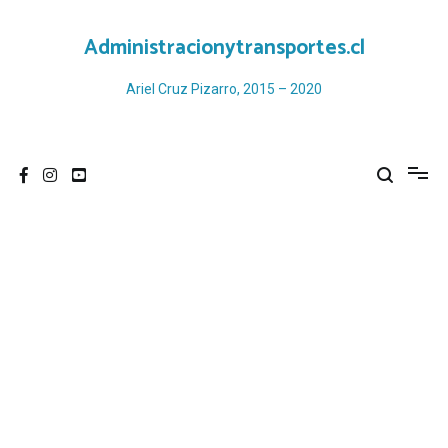
Ir
al
Administracionytransportes.cl
contenido
Ariel Cruz Pizarro, 2015 – 2020