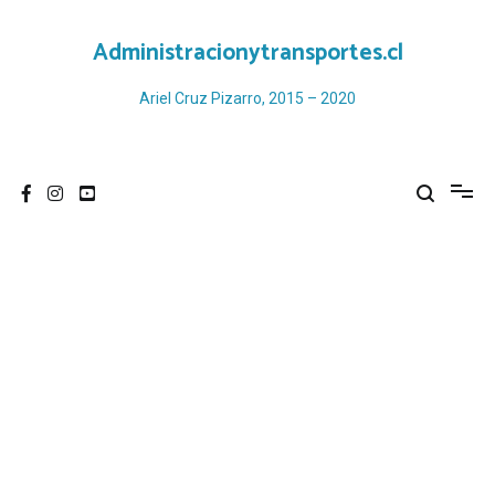
Ir
al
Administracionytransportes.cl
contenido
Ariel Cruz Pizarro, 2015 – 2020