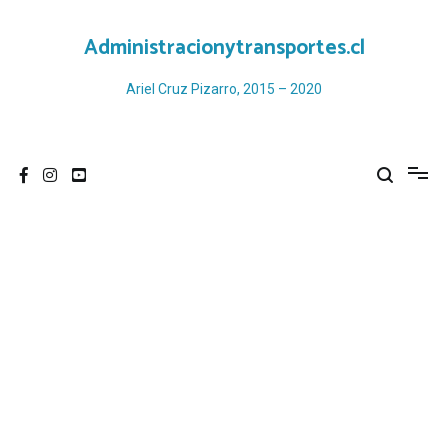
Ir
al
Administracionytransportes.cl
contenido
Ariel Cruz Pizarro, 2015 – 2020