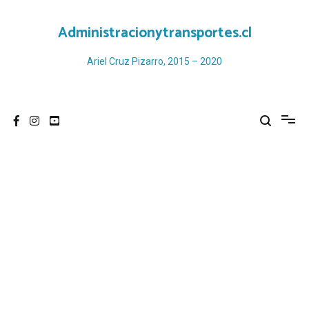
Ir
al
Administracionytransportes.cl
contenido
Ariel Cruz Pizarro, 2015 – 2020