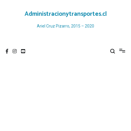
Ir
al
Administracionytransportes.cl
contenido
Ariel Cruz Pizarro, 2015 – 2020