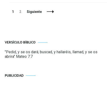
Navegación
Página
Página
1
2
Siguiente
de
entradas
VERSÍCULO BÍBLICO
"Pedid, y se os dará; buscad, y hallaréis, llamad, y se os
abrira" Mateo 7:7
PUBLICIDAD