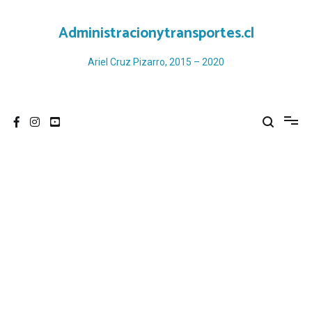
Ir
al
Administracionytransportes.cl
contenido
Ariel Cruz Pizarro, 2015 – 2020