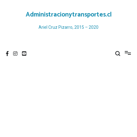
Ir
al
Administracionytransportes.cl
contenido
Ariel Cruz Pizarro, 2015 – 2020