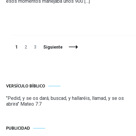
esos momentos manejaba unos 900 […]
Navegación
Página
Página
Página
1
2
3
Siguiente
de
entradas
VERSÍCULO BÍBLICO
"Pedid, y se os dará; buscad, y hallaréis, llamad, y se os
abrira" Mateo 7:7
PUBLICIDAD