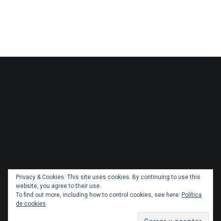
Privacy & Cookies: This site uses cookies. By continuing to use this
website, you agree to their use.
To find out more, including how to control cookies, see here:
Política
de cookies
Copyright 2026 Administracionytransportes.cl Todos los
derechos reservados. Tema por
ThemeGrill
. Orgullosamente