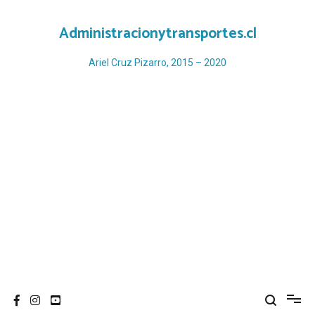
Ir
al
Administracionytransportes.cl
contenido
Ariel Cruz Pizarro, 2015 – 2020