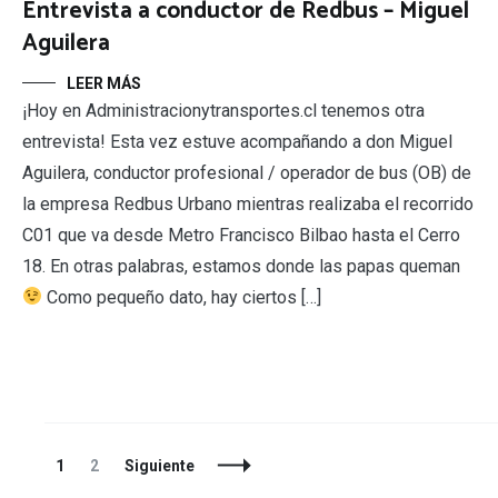
Entrevista a conductor de Redbus – Miguel
Aguilera
LEER MÁS
¡Hoy en Administracionytransportes.cl tenemos otra
entrevista! Esta vez estuve acompañando a don Miguel
Aguilera, conductor profesional / operador de bus (OB) de
la empresa Redbus Urbano mientras realizaba el recorrido
C01 que va desde Metro Francisco Bilbao hasta el Cerro
18. En otras palabras, estamos donde las papas queman
Como pequeño dato, hay ciertos […]
Navegación
Página
Página
1
2
Siguiente
de