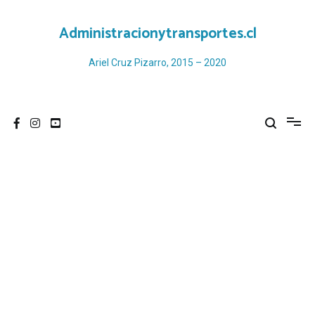
Ir
al
Administracionytransportes.cl
contenido
Ariel Cruz Pizarro, 2015 – 2020