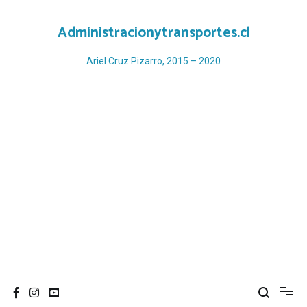
Ir
al
Administracionytransportes.cl
contenido
Ariel Cruz Pizarro, 2015 – 2020