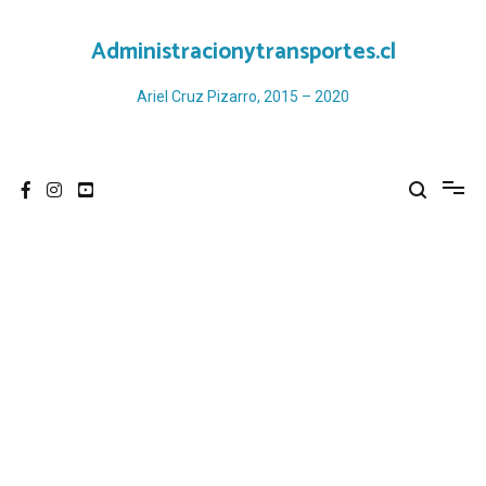
Ir
al
Administracionytransportes.cl
contenido
Ariel Cruz Pizarro, 2015 – 2020