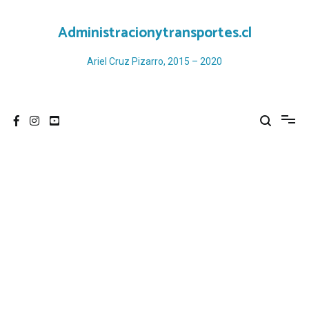
Ir
al
Administracionytransportes.cl
contenido
Ariel Cruz Pizarro, 2015 – 2020