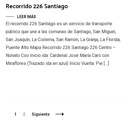
Recorrido 226 Santiago
LEER MÁS
El recorrido 226 Santiago es un servicio de transporte
público que une a las comunas de Santiago, San Miguel,
San Joaquín, La Cisterna, San Ramón, La Granja, La Florida,
Puente Alto Mapa Recorrido 226 Santiago 226 Centro –
Nonato Coo Inicio ida: Cardenal José María Caro con
Miraflores (Trazado ida en azul) Inicio Vuelta: Pie […]
Navegación
Página
Página
1
2
Siguiente
de
entradas