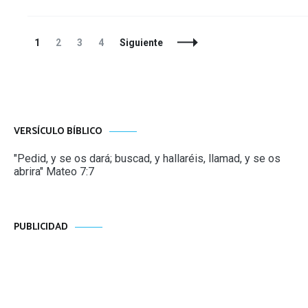
Navegación
Página
Página
Página
Página
1
2
3
4
Siguiente
de
entradas
VERSÍCULO BÍBLICO
"Pedid, y se os dará; buscad, y hallaréis, llamad, y se os
abrira" Mateo 7:7
PUBLICIDAD