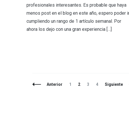
profesionales interesantes. Es probable que haya
menos post en el blog en este año, espero poder i
cumpliendo un rango de 1 artículo semanal. Por
ahora los dejo con una gran experiencia […]
Navegación
Página
Página
Página
Página
Anterior
1
2
3
4
Siguiente
de
entradas