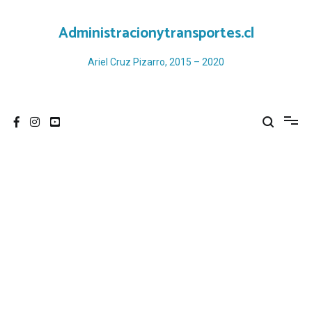
Ir
al
Administracionytransportes.cl
contenido
Ariel Cruz Pizarro, 2015 – 2020