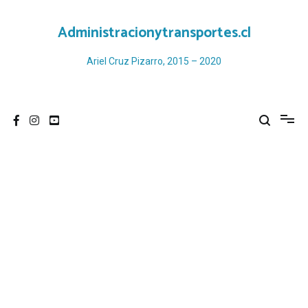
Ir
al
Administracionytransportes.cl
contenido
Ariel Cruz Pizarro, 2015 – 2020