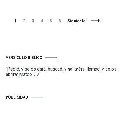
Navegación
Página
Página
Página
Página
Página
Página
1
2
3
4
5
6
Siguiente
de
entradas
VERSÍCULO BÍBLICO
"Pedid, y se os dará; buscad, y hallaréis, llamad, y se os
abrira" Mateo 7:7
PUBLICIDAD