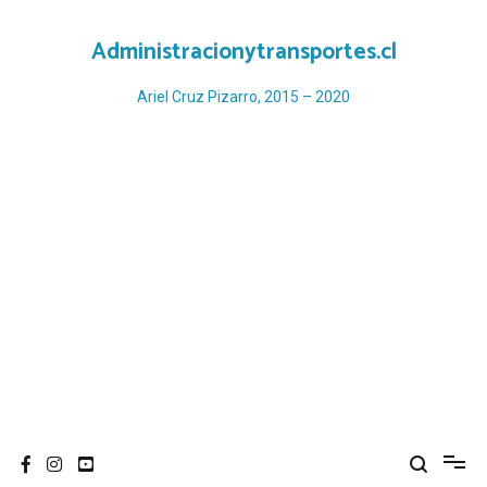
Ir
al
Administracionytransportes.cl
contenido
Ariel Cruz Pizarro, 2015 – 2020