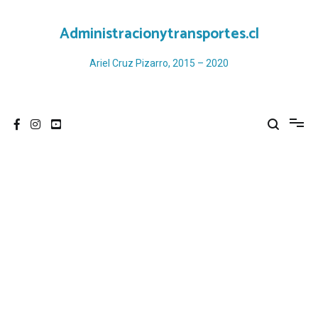
Ir
al
Administracionytransportes.cl
contenido
Ariel Cruz Pizarro, 2015 – 2020